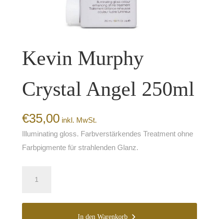
Kevin Murphy
Crystal Angel 250ml
€
35,00
inkl. MwSt.
Illuminating gloss. Farbverstärkendes Treatment ohne
Farbpigmente für strahlenden Glanz.
Kevin
Murphy
Crystal
Angel
250ml
In den Warenkorb