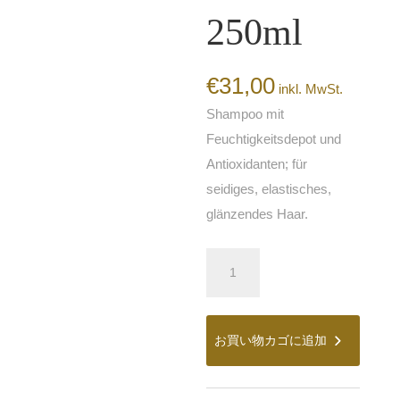
250ml
€
31,00
inkl. MwSt.
Shampoo mit
Feuchtigkeitsdepot und
Antioxidanten; für
seidiges, elastisches,
glänzendes Haar.
Kevin
Murphy
Hydrate-
Me
Wash
お買い物カゴに追加
250ml
個