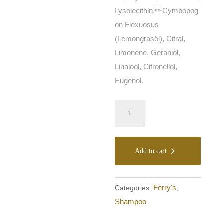
Lysolecithin,Cymbopog
on Flexuosus
(Lemongrasöl), Citral,
Limonene, Geraniol,
Linalool, Citronellol,
Eugenol.
Ferry's
Shampoo
Soap
quantity
Add to cart
Ferry's
Categories:
,
Shampoo